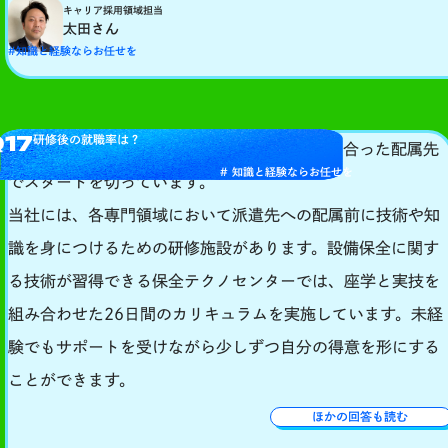
キャリア採用領域担当
太田さん
#知識と経験ならお任せを
Q17
研修後の就職率は？
研修を修了した方のほとんどが、本人の適性に合った配属先
# 知識と経験ならお任せを
でスタートを切っています。
当社には、各専門領域において派遣先への配属前に技術や知
識を身につけるための研修施設があります。設備保全に関す
る技術が習得できる保全テクノセンターでは、座学と実技を
組み合わせた26日間のカリキュラムを実施しています。未経
験でもサポートを受けながら少しずつ自分の得意を形にする
ことができます。
ほかの回答も読む