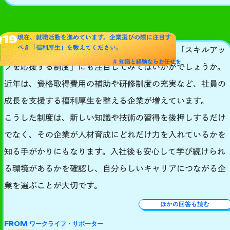
Q19
現在、就職活動を進めています。企業選びの際に注目す
べき「福利厚生」を教えてください。
企業選びをする際は、給与や休日だけでなく、「スキルアッ
# 知識と経験ならお任せを
プを応援する制度」にも注目してみてはいかがでしょうか。
近年は、資格取得費用の補助や研修制度の充実など、社員の
成長を支援する福利厚生を整える企業が増えています。
こうした制度は、新しい知識や技術の習得を後押しするだけ
でなく、その企業が人材育成にどれだけ力を入れているかを
知る手がかりにもなります。入社後も安心して学び続けられ
る環境があるかを確認し、自分らしいキャリアにつながる企
業を選ぶことが大切です。
ほかの回答も読む
FROM ワークライフ・サポーター