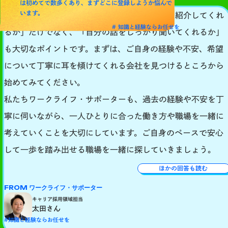
は初めてで数多くあり、まずどこに登録しようか悩んで
います。
派遣会社選びで迷ったときは、「どんな仕事を紹介してくれ
# 知識と経験ならお任せを
るか」だけでなく、「自分の話をしっかり聞いてくれるか」
も大切なポイントです。まずは、ご自身の経験や不安、希望
について丁寧に耳を傾けてくれる会社を見つけるところから
始めてみてください。
私たちワークライフ・サポーターも、過去の経験や不安を丁
寧に伺いながら、一人ひとりに合った働き方や職場を一緒に
考えていくことを大切にしています。ご自身のペースで安心
して一歩を踏み出せる職場を一緒に探していきましょう。
ほかの回答も読む
FROM ワークライフ・サポーター
キャリア採用領域担当
太田さん
#知識と経験ならお任せを