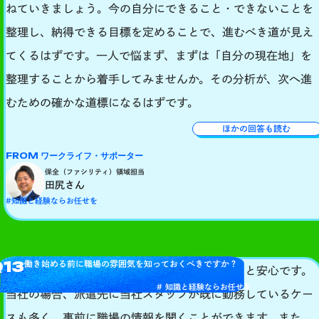
ねていきましょう。
今の自分にできること・できないことを
整理し、納得できる目標を定めることで、進むべき道が見え
てくるはずです。一人で悩まず、まずは「自分の現在地」を
整理することから着手してみませんか。その分析が、次へ進
むための確かな道標になるはずです。
ほかの回答も読む
FROM ワークライフ・サポーター
保全（ファシリティ）領域担当
田尻さん
#知識と経験ならお任せを
Q13
働き始める前に職場の雰囲気を知っておくべきですか？
もちろん、入社前に職場の雰囲気を知っておくと安心です。
# 知識と経験ならお任せを
当社の場合、派遣先に当社スタッフが既に勤務しているケー
スも多く、事前に職場の情報を聞くことができます。また、