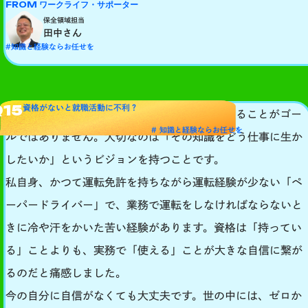
FROM ワークライフ・サポーター
保全領域担当
田中さん
#知識と経験ならお任せを
Q15
資格がないと就職活動に不利？
資格は強力な武器になりますが、資格を取得することがゴー
# 知識と経験ならお任せを
ルではありません。大切なのは「その知識をどう仕事に生か
したいか」というビジョンを持つことです。
私自身、かつて運転免許を持ちながら運転経験が少ない「ペ
ーパードライバー」で、業務で運転をしなければならないと
きに冷や汗をかいた苦い経験があります。資格は「持ってい
る」ことよりも、実務で「使える」ことが大きな自信に繋が
るのだと痛感しました。
今の自分に自信がなくても大丈夫です。世の中には、ゼロか