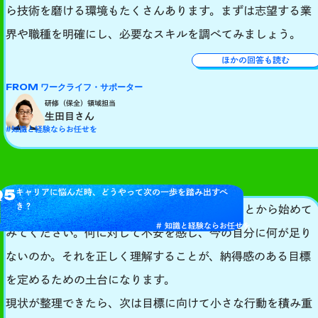
ら技術を磨ける環境もたくさんあります。まずは志望する業
界や職種を明確にし、必要なスキルを調べてみましょう。
ほかの回答も読む
FROM ワークライフ・サポーター
研修（保全）領域担当
生田目さん
#知識と経験ならお任せを
Q5
キャリアに悩んだ時、どうやって次の一歩を踏み出すべ
き？
まず「自分の現在地」を客観的に見つめ直すことから始めて
# 知識と経験ならお任せを
みてください。何に対して不安を感じ、今の自分に何が足り
ないのか。それを正しく理解することが、納得感のある目標
を定めるための土台になります。
現状が整理できたら、次は目標に向けて小さな行動を積み重