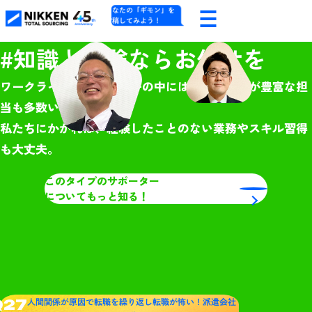
あなたの「ギモン」を
投稿してみよう！
#知識と経験ならお任せを
ワークライフ・サポーターの中には、現場経験が豊富な担
当も多数います。
私たちにかかれば、経験したことのない業務やスキル習得
も大丈夫。
このタイプのサポーター
についてもっと知る！
Q27
人間関係が原因で転職を繰り返し転職が怖い！派遣会社